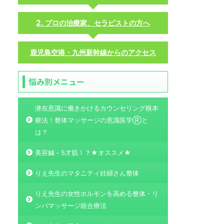
プロの治療家、セラピストの方へ
鹿児島空港・九州新幹線からのアクセス
悩み別メニュー
潜在意識に働きかけるカウンセリング根本
療法！整体マッサージの意識医学Ⓡと
は？
美容鍼－5才肌！？★オススメ★
りえ先生のマタニティ妊婦さん整体
りえ先生の女性ホルモンを高める整体・リ
ンパマッサージ統合療法