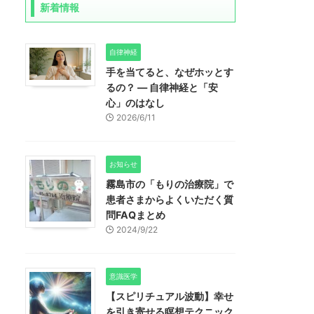
新着情報
自律神経
手を当てると、なぜホッとす
るの？ ― 自律神経と「安
心」のはなし
2026/6/11
お知らせ
霧島市の「もりの治療院」で
患者さまからよくいただく質
問FAQまとめ
2024/9/22
意識医学
【スピリチュアル波動】幸せ
を引き寄せる瞑想テクニック