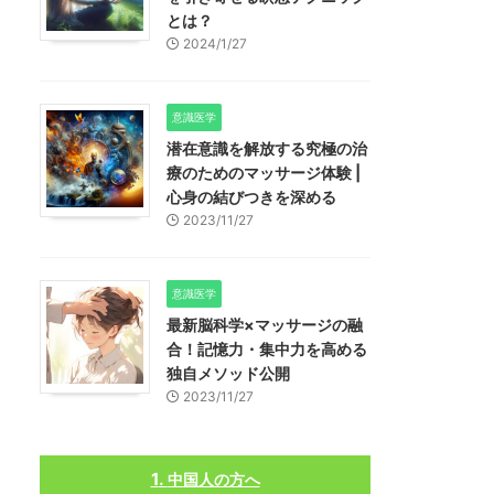
とは？
2024/1/27
意識医学
潜在意識を解放する究極の治
療のためのマッサージ体験 |
心身の結びつきを深める
2023/11/27
意識医学
最新脳科学×マッサージの融
合！記憶力・集中力を高める
独自メソッド公開
2023/11/27
中国人の方へ