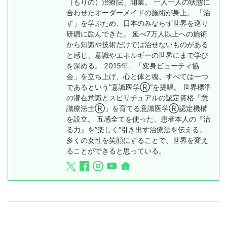
（もりの）治療院」開業。 一人一人の状態に
合わせたオーダーメイドの施術が身上。 「治
す」を学ぶため、日本のみならず世界を巡り
研鑽に励んできた。 延べ7万人以上への施術
から知識や技術だけでは治せないものがある
と感じ、意識やエネルギーの世界にまで学び
を深める。 2015年、「変身ビューティ協
会」を立ち上げ、心と体と魂、すべては一つ
であるという”意識医学Ⓡ“を提唱。 世界標準
の潜在意識とスピリチュアルの認定資格「意
識療法士Ⓡ」を育てる意識医学Ⓡ認定機構
を設立。 五感全てを使った、患者本人の『治
る力』を”楽しく“引き出す治療法を伝える。
多くの女性を笑顔にすることで、世界を変え
ることができると思っている。