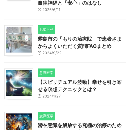
自律神経と「安心」のはなし
2026/6/11
お知らせ
霧島市の「もりの治療院」で患者さま
からよくいただく質問FAQまとめ
2024/9/22
意識医学
【スピリチュアル波動】幸せを引き寄
せる瞑想テクニックとは？
2024/1/27
意識医学
潜在意識を解放する究極の治療のため