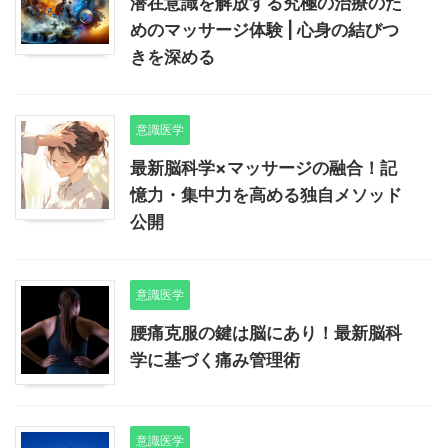
潜在意識を解放する究極の治療のた
めのマッサージ体験 | 心身の結びつ
きを深める
意識医学
最新脳科学×マッサージの融合！記
憶力・集中力を高める独自メソッド
公開
意識医学
腰痛克服の鍵は脳にあり！最新脳科
学に基づく痛み管理術
意識医学