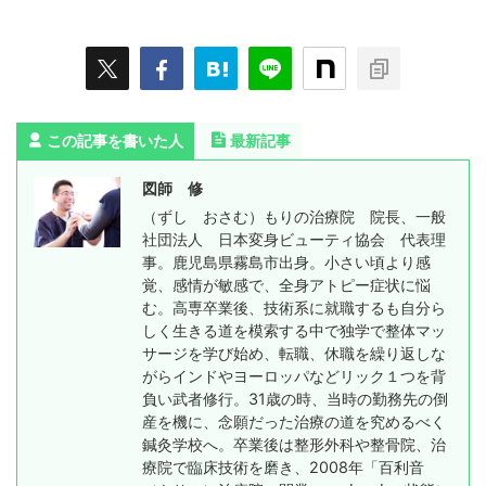
この記事を書いた人
最新記事
図師 修
（ずし おさむ）もりの治療院 院長、一般
社団法人 日本変身ビューティ協会 代表理
事。鹿児島県霧島市出身。小さい頃より感
覚、感情が敏感で、全身アトピー症状に悩
む。高専卒業後、技術系に就職するも自分ら
しく生きる道を模索する中で独学で整体マッ
サージを学び始め、転職、休職を繰り返しな
がらインドやヨーロッパなどリック１つを背
負い武者修行。31歳の時、当時の勤務先の倒
産を機に、念願だった治療の道を究めるべく
鍼灸学校へ。卒業後は整形外科や整骨院、治
療院で臨床技術を磨き、2008年「百利音