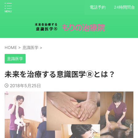
電話予約
24時間問合
HOME
>
意識医学
>
意識医学
未来を治療する意識医学Ⓡとは？
2018年5月25日