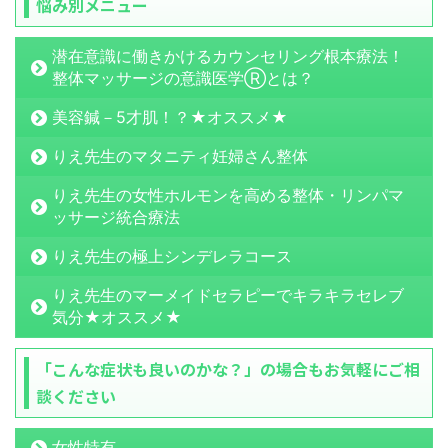
悩み別メニュー
潜在意識に働きかけるカウンセリング根本療法！
整体マッサージの意識医学Ⓡとは？
美容鍼－5才肌！？★オススメ★
りえ先生のマタニティ妊婦さん整体
りえ先生の女性ホルモンを高める整体・リンパマ
ッサージ統合療法
りえ先生の極上シンデレラコース
りえ先生のマーメイドセラピーでキラキラセレブ
気分★オススメ★
「こんな症状も良いのかな？」の場合もお気軽にご相
談ください
女性特有