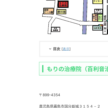
目次
[
表示
]
もりの治療院（百利音
〒899-4354
鹿児島県霧島市国分姫城３１５４－２