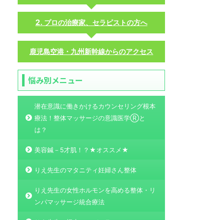
プロの治療家、セラピストの方へ
鹿児島空港・九州新幹線からのアクセス
悩み別メニュー
潜在意識に働きかけるカウンセリング根本
療法！整体マッサージの意識医学Ⓡと
は？
美容鍼－5才肌！？★オススメ★
りえ先生のマタニティ妊婦さん整体
りえ先生の女性ホルモンを高める整体・リ
ンパマッサージ統合療法