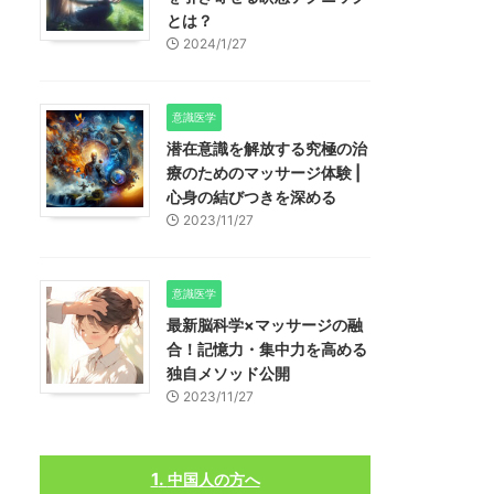
とは？
2024/1/27
意識医学
潜在意識を解放する究極の治
療のためのマッサージ体験 |
心身の結びつきを深める
2023/11/27
意識医学
最新脳科学×マッサージの融
合！記憶力・集中力を高める
独自メソッド公開
2023/11/27
中国人の方へ