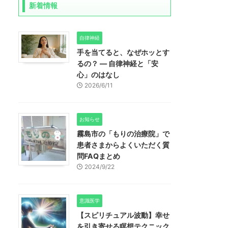
新着情報
自律神経
手を当てると、なぜホッとす
るの？ ― 自律神経と「安
心」のはなし
2026/6/11
お知らせ
霧島市の「もりの治療院」で
患者さまからよくいただく質
問FAQまとめ
2024/9/22
意識医学
【スピリチュアル波動】幸せ
を引き寄せる瞑想テクニック