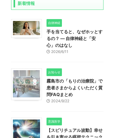
新着情報
自律神経
手を当てると、なぜホッとす
るの？ ― 自律神経と「安
心」のはなし
2026/6/11
お知らせ
霧島市の「もりの治療院」で
患者さまからよくいただく質
問FAQまとめ
2024/9/22
意識医学
【スピリチュアル波動】幸せ
を引き寄せる瞑想テクニック