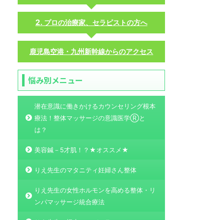
プロの治療家、セラピストの方へ
鹿児島空港・九州新幹線からのアクセス
悩み別メニュー
潜在意識に働きかけるカウンセリング根本
療法！整体マッサージの意識医学Ⓡと
は？
美容鍼－5才肌！？★オススメ★
りえ先生のマタニティ妊婦さん整体
りえ先生の女性ホルモンを高める整体・リ
ンパマッサージ統合療法