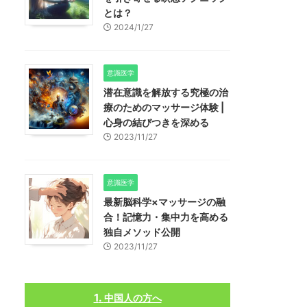
とは？
2024/1/27
意識医学
潜在意識を解放する究極の治
療のためのマッサージ体験 |
心身の結びつきを深める
2023/11/27
意識医学
最新脳科学×マッサージの融
合！記憶力・集中力を高める
独自メソッド公開
2023/11/27
中国人の方へ