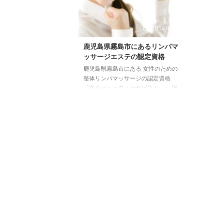
2014/6/22
鹿児島県霧島市にあるリンパマ
ッサージエステの認定資格
鹿児島県霧島市にある 女性のための
整体リンパマッサージの認定資格
「変身ビューティセラピスト」 講
座終了後は、日本変身ビューティ協
会 の認定証が発行されるセラピスト
認定講座です。 受講日や時間など
も、まずは、 気軽にご相談くださ
い。 鹿児島県霧島市にある「もり
の治療院内」で リンパドレナージュ
セラピスト養成講座がスタートしま
した。 詳しくは、日本変身ビューテ
ィ協会のホームページ もりの治療院
で取得できるリンパマッサージエス
テの認定資格 変身ビューテ ...