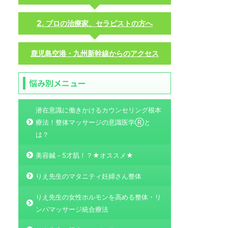
プロの治療家、セラピストの方へ
鹿児島空港・九州新幹線からのアクセス
悩み別メニュー
潜在意識に働きかけるカウンセリング根本
療法！整体マッサージの意識医学Ⓡと
は？
美容鍼－5才肌！？★オススメ★
りえ先生のマタニティ妊婦さん整体
りえ先生の女性ホルモンを高める整体・リ
ンパマッサージ統合療法