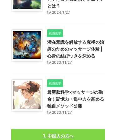
とは？
2024/1/27
意識医学
潜在意識を解放する究極の治
療のためのマッサージ体験 |
心身の結びつきを深める
2023/11/27
意識医学
最新脳科学×マッサージの融
合！記憶力・集中力を高める
独自メソッド公開
2023/11/27
中国人の方へ