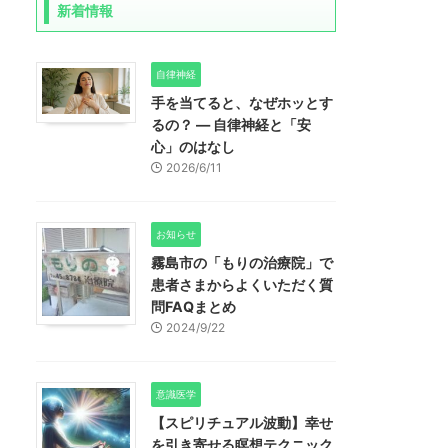
新着情報
自律神経
手を当てると、なぜホッとす
るの？ ― 自律神経と「安
心」のはなし
2026/6/11
お知らせ
霧島市の「もりの治療院」で
患者さまからよくいただく質
問FAQまとめ
2024/9/22
意識医学
【スピリチュアル波動】幸せ
を引き寄せる瞑想テクニック