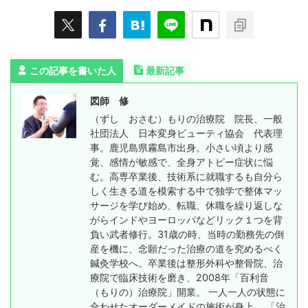
この記事を書いた人
最新記事
図師 修
（ずし おさむ）もりの治療院 院長、一般
社団法人 日本変身ビューティ協会 代表理
事。鹿児島県霧島市出身。小さい頃より感
覚、感情が敏感で、全身アトピー症状に悩
む。高専卒業後、技術系に就職するも自分ら
しく生きる道を模索する中で独学で整体マッ
サージを学び始め、転職、休職を繰り返しな
がらインドやヨーロッパなどリック１つを背
負い武者修行。31歳の時、当時の勤務先の倒
産を機に、念願だった治療の道を究めるべく
鍼灸学校へ。卒業後は整形外科や整骨院、治
療院で臨床技術を磨き、2008年「百利音
（もりの）治療院」開業。 一人一人の状態に
合わせたオーダーメイドの施術が身上。 「治