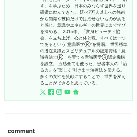
す」を学ぶため、日本のみならず世界を巡り
研鑽に励んできた。 延べ7万人以上への施術
から知識や技術だけでは治せないものがある
と感じ、意識やエネルギーの世界にまで学び
を深める。 2015年、「変身ビューティ協
会」を立ち上げ、心と体と魂、すべては一つ
であるという”意識医学Ⓡ“を提唱。 世界標準
の潜在意識とスピリチュアルの認定資格「意
識療法士Ⓡ」を育てる意識医学Ⓡ認定機構
を設立。 五感全てを使った、患者本人の『治
る力』を”楽しく“引き出す治療法を伝える。
多くの女性を笑顔にすることで、世界を変え
ることができると思っている。
comment