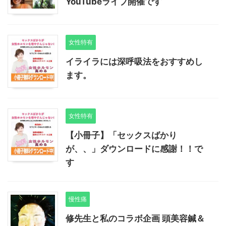
YouTubeライブ開催です
女性特有
イライラには深呼吸法をおすすめし
ます。
女性特有
【小冊子】「セックスばかり
が、、」ダウンロードに感謝！！で
す
慢性痛
修先生と私のコラボ企画 頭美容鍼＆