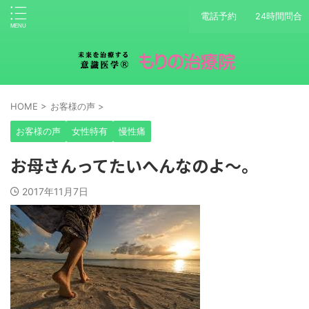
電話予約
24時間問合
HOME
>
お客様の声
>
お客様の声
女性特有
慢性痛
お母さんってたいへんなのよ～。
2017年11月7日