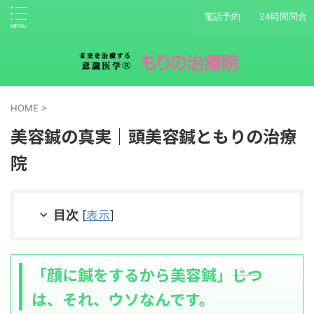
電話予約
24時間問合
HOME
>
美容鍼の真実｜頭美容鍼ともりの治療
院
目次
[
表示
]
「顔に鍼をするから美容鍼」――じつ
は、それ、ウソなんです。