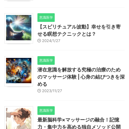
意識医学
【スピリチュアル波動】幸せを引き寄
せる瞑想テクニックとは？
2024/1/27
意識医学
潜在意識を解放する究極の治療のため
のマッサージ体験 | 心身の結びつきを深
める
2023/11/27
意識医学
最新脳科学×マッサージの融合！記憶
力・集中力を高める独自メソッド公開