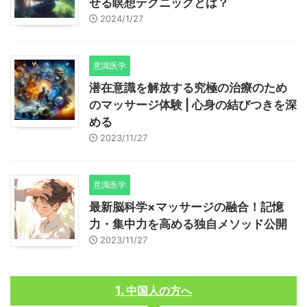
せる瞑想テクニックとは？
2024/1/27
意識医学
潜在意識を解放する究極の治療のため
のマッサージ体験 | 心身の結びつきを深
める
2023/11/27
意識医学
最新脳科学×マッサージの融合！記憶
力・集中力を高める独自メソッド公開
2023/11/27
中国人の方へ