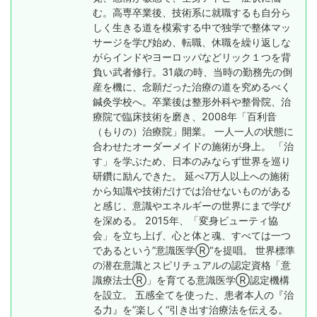
む。高専卒業後、技術系に就職するも自分ら
しく生きる道を模索する中で独学で整体マッ
サージを学び始め、転職、休職を繰り返しな
がらインドやヨーロッパなどリック１つを背
負い武者修行。31歳の時、当時の勤務先の倒
産を機に、念願だった治療の道を究めるべく
鍼灸学校へ。卒業後は整形外科や整骨院、治
療院で臨床技術を磨き、2008年「百利音
（もりの）治療院」開業。 一人一人の状態に
合わせたオーダーメイドの施術が身上。 「治
す」を学ぶため、日本のみならず世界を巡り
研鑽に励んできた。 延べ7万人以上への施術
から知識や技術だけでは治せないものがある
と感じ、意識やエネルギーの世界にまで学び
を深める。 2015年、「変身ビューティ協
会」を立ち上げ、心と体と魂、すべては一つ
であるという”意識医学Ⓡ“を提唱。 世界標準
の潜在意識とスピリチュアルの認定資格「意
識療法士Ⓡ」を育てる意識医学Ⓡ認定機構
を設立。 五感全てを使った、患者本人の『治
る力』を”楽しく“引き出す治療法を伝える。