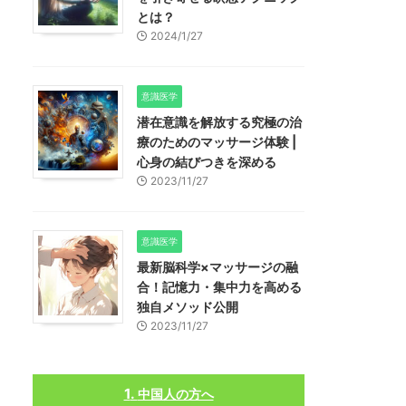
とは？
2024/1/27
意識医学
潜在意識を解放する究極の治
療のためのマッサージ体験 |
心身の結びつきを深める
2023/11/27
意識医学
最新脳科学×マッサージの融
合！記憶力・集中力を高める
独自メソッド公開
2023/11/27
中国人の方へ