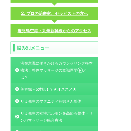
プロの治療家、セラピストの方へ
鹿児島空港・九州新幹線からのアクセス
悩み別メニュー
潜在意識に働きかけるカウンセリング根本
療法！整体マッサージの意識医学Ⓡと
は？
美容鍼－5才肌！？★オススメ★
りえ先生のマタニティ妊婦さん整体
りえ先生の女性ホルモンを高める整体・リ
ンパマッサージ統合療法