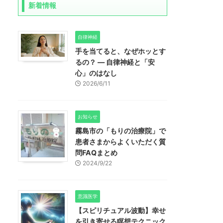
新着情報
自律神経
手を当てると、なぜホッとす
るの？ ― 自律神経と「安
心」のはなし
2026/6/11
お知らせ
霧島市の「もりの治療院」で
患者さまからよくいただく質
問FAQまとめ
2024/9/22
意識医学
【スピリチュアル波動】幸せ
を引き寄せる瞑想テクニック